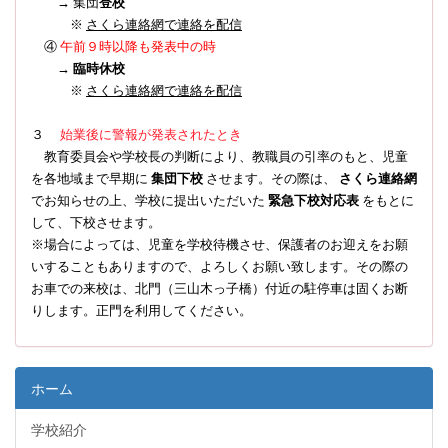
→ 集団
登校
※
さくら連絡網で連絡を配信
④
午前９時以降も発表中の時
→
臨時休校
※
さくら連絡網で連絡を配信
３
始業後に警報が発表されたとき
教育委員会や学校長の判断により、教職員の引率のもと、児童
を各地域まで早期に
集団下校
させます。その際は、
さくら連絡網
でお知らせの上、学校に提出いただいた
緊急下校対応表
をもとに
して、下校させます。
※場合によっては、児童を学校待機させ、保護者のお迎えをお願
いすることもありますので、よろしくお願い致します。その際の
お車での来校は、北門（三山木っ子橋）付近の駐停車は固くお断
りします。正門を利用してください。
ホーム
学校紹介