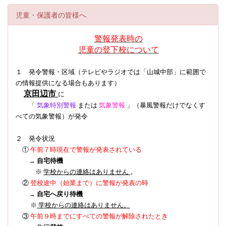
児童・保護者の皆様へ
警報発表時の
児童の登下校について
１ 発令警報・区域（テレビやラジオでは「山城中部」に範囲で
の情報提供になる場合もあります）
京田辺市
に
「
気象特別警報
または
気象警報
」（暴風警報だけでなくす
べての気象警報）
が発令
２ 発令状況
①
午前７時現在で警報が発表されている
→
自宅待機
※
学校からの連絡はありません
。
登校途中（始業まで）に警報が発表の時
②
→
自宅へ戻り待機
※
学校からの連絡はありません。
③
午前９時までにすべての警報が解除されたとき