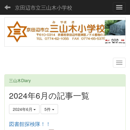
京田辺市立三山木小学校
Toggl
三山木Diary
2024年6月の記事一覧
2024年6月
5件
図書館探検隊！！