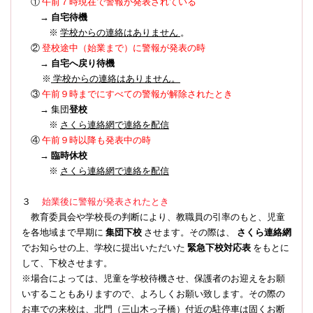
①
午前７時現在で警報が発表されている
→
自宅待機
※
学校からの連絡はありません
。
登校途中（始業まで）に警報が発表の時
②
→
自宅へ戻り待機
※
学校からの連絡はありません。
③
午前９時までにすべての警報が解除されたとき
→ 集団
登校
※
さくら連絡網で連絡を配信
④
午前９時以降も発表中の時
→
臨時休校
※
さくら連絡網で連絡を配信
３
始業後に警報が発表されたとき
教育委員会や学校長の判断により、教職員の引率のもと、児童
を各地域まで早期に
集団下校
させます。その際は、
さくら連絡網
でお知らせの上、学校に提出いただいた
緊急下校対応表
をもとに
して、下校させます。
※場合によっては、児童を学校待機させ、保護者のお迎えをお願
いすることもありますので、よろしくお願い致します。その際の
お車での来校は、北門（三山木っ子橋）付近の駐停車は固くお断