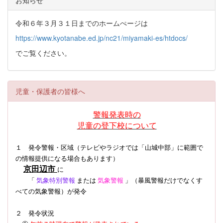
令和６年３月３１日までのホームぺージは
https://www.kyotanabe.ed.jp/nc21/miyamaki-es/htdocs/
でご覧ください。
児童・保護者の皆様へ
警報発表時の
児童の登下校について
１ 発令警報・区域（テレビやラジオでは「山城中部」に範囲で
の情報提供になる場合もあります）
京田辺市
に
「
気象特別警報
または
気象警報
」（暴風警報だけでなくす
べての気象警報）
が発令
２ 発令状況