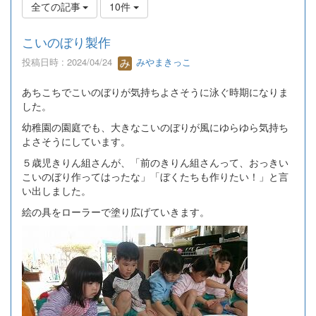
全ての記事
10件
こいのぼり製作
投稿日時 : 2024/04/24
みやまきっこ
あちこちでこいのぼりが気持ちよさそうに泳ぐ時期になりま
した。
幼稚園の園庭でも、大きなこいのぼりが風にゆらゆら気持ち
よさそうにしています。
５歳児きりん組さんが、「前のきりん組さんって、おっきい
こいのぼり作ってはったな」「ぼくたちも作りたい！」と言
い出しました。
絵の具をローラーで塗り広げていきます。