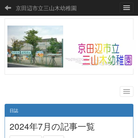
京田辺市立三山木幼稚園
Toggl
日誌
2024年7月の記事一覧