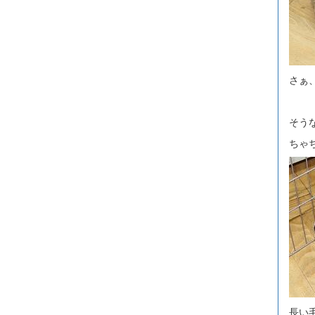
さぁ
そう
ちゃ
長い