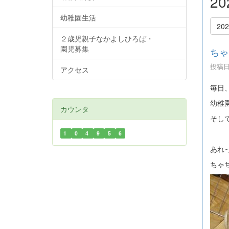
2
幼稚園生活
20
２歳児親子なかよしひろば・
園児募集
ちゃ
投稿日時
アクセス
毎日
幼稚
カウンタ
そし
1
0
4
9
5
6
あれ
ちゃ