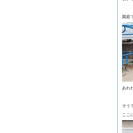
園庭
あれ
そう
ここ