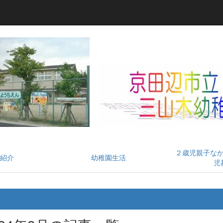
２歳児親子な
紹介
幼稚園生活
児