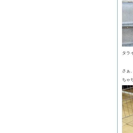
タラ
さぁ
ちゃ