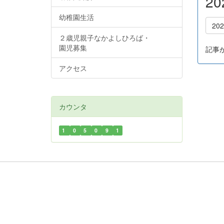
2
幼稚園生活
20
２歳児親子なかよしひろば・
園児募集
記事
アクセス
カウンタ
1
0
5
0
9
1