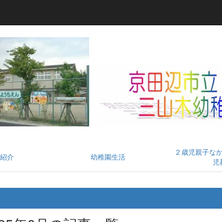
２歳児親子な
紹介
幼稚園生活
児