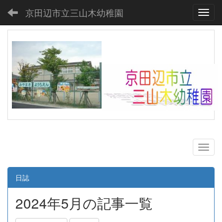
京田辺市立三山木幼稚園
Toggl
日誌
2024年5月の記事一覧