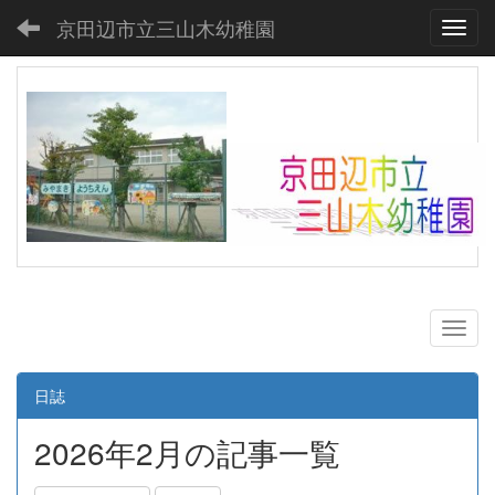
京田辺市立三山木幼稚園
Toggl
日誌
2026年2月の記事一覧