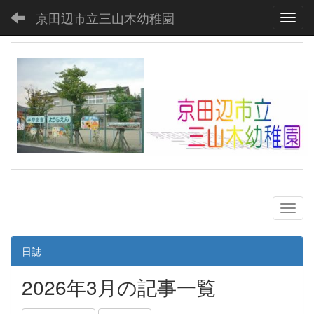
京田辺市立三山木幼稚園
Toggl
日誌
2026年3月の記事一覧