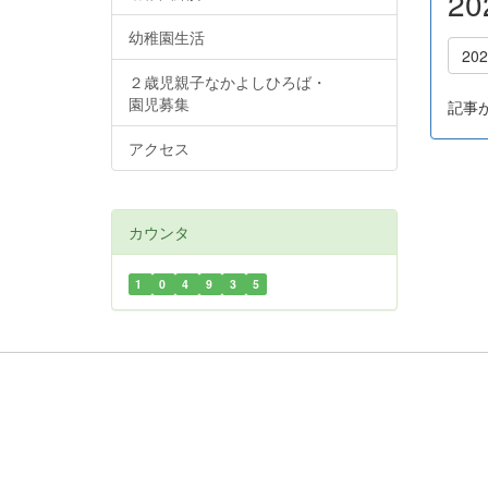
2
幼稚園生活
20
２歳児親子なかよしひろば・
園児募集
記事
アクセス
カウンタ
1
0
4
9
3
5