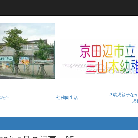
２歳児親子な
紹介
幼稚園生活
児