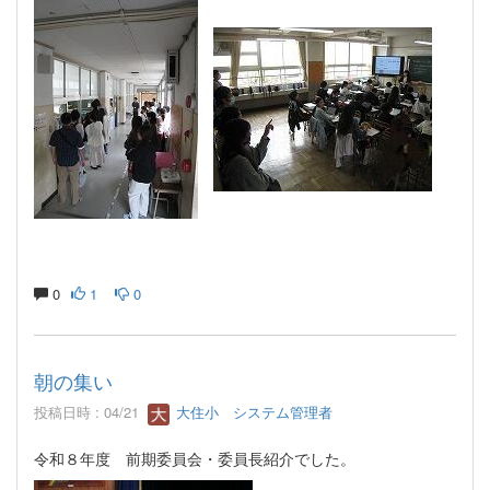
0
1
0
朝の集い
投稿日時 : 04/21
大住小 システム管理者
令和８年度 前期委員会・委員長紹介でした。