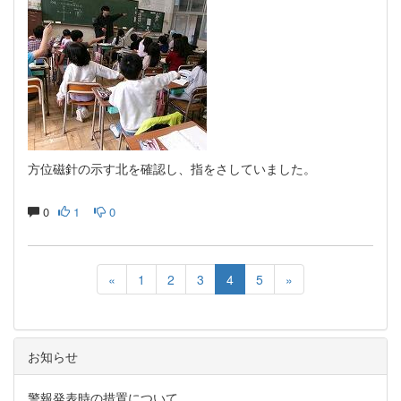
方位磁針の示す北を確認し、指をさしていました。
0
1
0
«
1
2
3
4
5
»
お知らせ
警報発表時の措置について