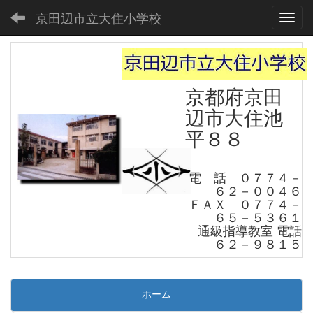
京田辺市立大住小学校
Toggl
京都府京田
辺市大住池
平８８
電 話 ０７７４－
６２－００４６
ＦＡＸ ０７７４－
６５－５３６１
通級指導教室 電話
６２－９８１５
ホーム