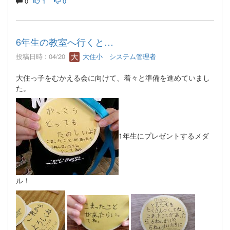
0
1
0
6年生の教室へ行くと…
投稿日時 : 04/20
大住小 システム管理者
大住っ子をむかえる会に向けて、着々と準備を進めていまし
た。
1年生にプレゼントするメダ
ル！