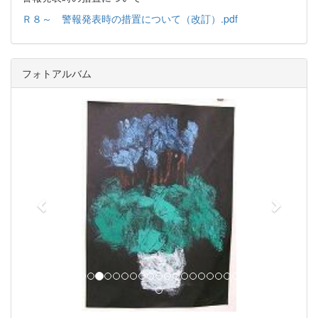
Ｒ８～ 警報発表時の措置について（改訂）.pdf
フォトアルバム
p
n
r
e
e
x
v
t
i
o
u
s