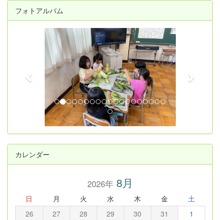
フォトアルバム
p
n
r
e
e
x
v
t
i
o
u
s
カレンダー
8月
2026年
日
月
火
水
木
金
土
26
27
28
29
30
31
1