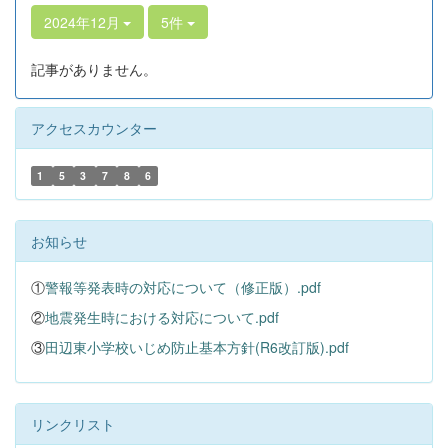
2024年12月
5件
記事がありません。
アクセスカウンター
1
5
3
7
8
6
お知らせ
①
警報等発表時の対応について（修正版）.pdf
②
地震発生時における対応について.pdf
③
田辺東小学校いじめ防止基本方針(R6改訂版).pdf
リンクリスト