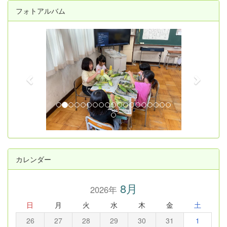
フォトアルバム
p
n
r
e
e
x
v
t
i
o
u
s
カレンダー
8月
2026年
日
月
火
水
木
金
土
26
27
28
29
30
31
1