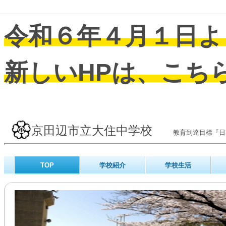
令和６年４月１日よ
新しいHPは、こち
京田辺市立大住中学校
教育到達目標『
TOP
学校紹介
学校生活