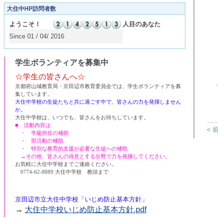
大住中HP訪問者数
ようこそ！
人目のあなた
Since 01 / 04/ 2016
学生ボランティアを募集中
☆学生の皆さんへ☆
京都府山城教育局・京田辺市教育委員会では、学生ボランティアを募
集しています。
大住中学校の生徒たちと共に過ごす中で、皆さんの力を発揮しません
か。
大住中学校は、いつでも、皆さんをお待ちしています。
■ 活動内容は
< 
・ 学級担任の補助
・ 部活動の補助
・ 特別な教育的支援が必要な生徒への補助
→その他、皆さんの得意とする分野で力を発揮してください。
お気軽に大住中学校までご連絡ください。
0774-62-8889 大住中学校 教頭まで
京田辺市立大住中学校「いじめ防止基本方針」
→
大住中学校いじめ防止基本方針.pdf