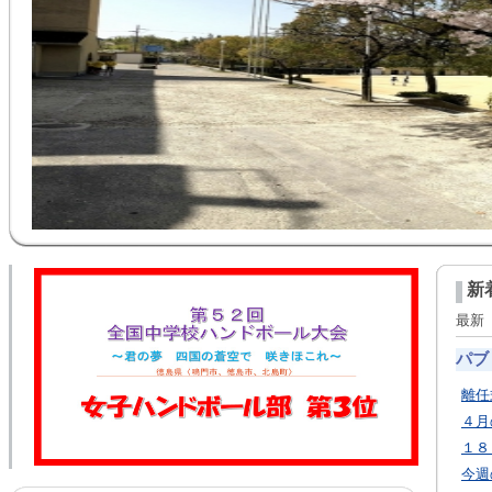
新
最
パブ
離任
４月
１８
今週