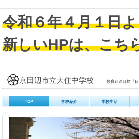
令和６年４月１日よ
新しいHPは、こち
京田辺市立大住中学校
教育到達目標『
TOP
学校紹介
学校生活