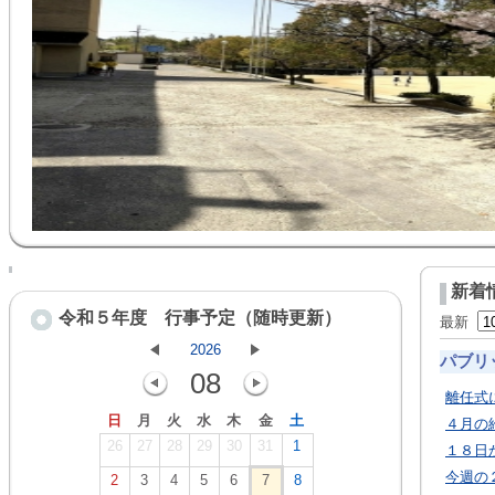
新着
令和５年度 行事予定（随時更新）
最新
2026
パブリ
08
離任式
日
月
火
水
木
金
土
４月の
26
27
28
29
30
31
1
１８日
今週の
2
3
4
5
6
7
8