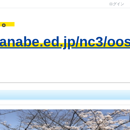
ログイン
す。
anabe.ed.jp/nc3/oos