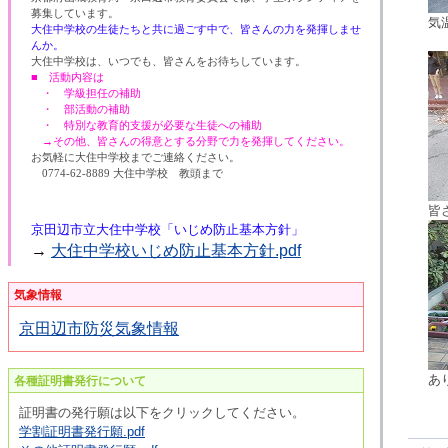
募集しています。
気
大住中学校の生徒たちと共に過ごす中で、皆さんの力を発揮しませ
んか。
大住中学校は、いつでも、皆さんをお待ちしています。
■ 活動内容は
・ 学級担任の補助
・ 部活動の補助
・ 特別な教育的支援が必要な生徒への補助
→その他、皆さんの得意とする分野で力を発揮してください。
お気軽に大住中学校までご連絡ください。
0774-62-8889 大住中学校 教頭まで
皆
京田辺市立大住中学校「いじめ防止基本方針」
→
大住中学校いじめ防止基本方針.pdf
気象情報
京田辺市防災気象情報
あ
各種証明書発行について
証明書の発行願は以下をクリックしてください。
学割証明書発行願.pdf