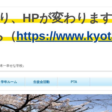
り、HPが変わりま
ら（
https://www.kyot
日本一幸せな学校』
学年ルーム
生徒会活動
PTA