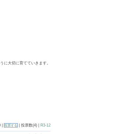
うに大切に育てていきます。
0 |
| 投票数(4) |
R3-12
投票する