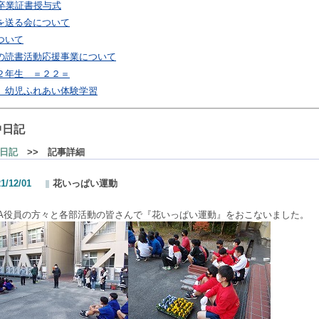
回卒業証書授与式
を送る会について
ついて
の読書活動応援事業について
２年生 ＝２２＝
 幼児ふれあい体験学習
中日記
日記
>> 記事詳細
1/12/01
花いっぱい運動
TA役員の方々と各部活動の皆さんで『花いっぱい運動』をおこないました。