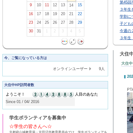
第45
9
10
11
12
13
15
14
３年生
16
17
18
19
20
21
22
学割に
23
24
25
26
27
28
29
子ども
今週の
30
31
1
2
3
4
5
３年生
大住
今、ご覧になっている方は
大住中
オンラインユーザー
9人
202
大住中HP訪問者数
P
ようこそ！
人目のあなた
Since 01 / 04/ 2016
学生ボランティアを募集中
☆学生の皆さんへ☆
京都府山城教育局・京田辺市教育委員会では、学生ボランティアを