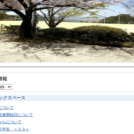
情報
ックスペース
について
給食開始日について
からについて
２年生 ＝２３＝