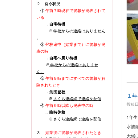
２ 発令状況
①
午前７時現在で警報が発表されて
いる
→
自宅待機
※
学校からの連絡はありません
。
登校途中（始業まで）に警報が発
②
表の時
→
自宅へ戻り待機
※
学校からの連絡はありませ
ん。
③
午前９時までにすべての警報が解
除されたとき
→ 集団
登校
１年
※
さくら連絡網で連絡を配信
投稿日時
④
午前９時以降も発表中の時
→
臨時休校
1年
※
さくら連絡網で連絡を配信
水族
３
始業後に警報が発表されたとき
天候