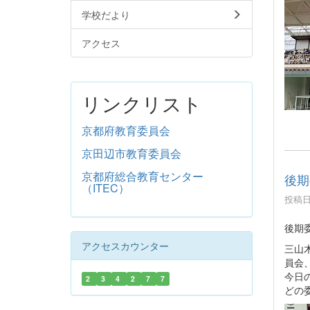
学校だより
アクセス
リンクリスト
京都府教育委員会
京田辺市教育委員会
京都府総合教育センター
後期
（ITEC）
投稿日時
後期
アクセスカウンター
三山
員会
今日
2
3
4
2
7
7
どの