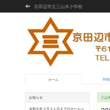
京田辺市立三山木小学校
学校
ホーム
お知らせ
三山木D
2
令和６年３月３１日までのホームぺ