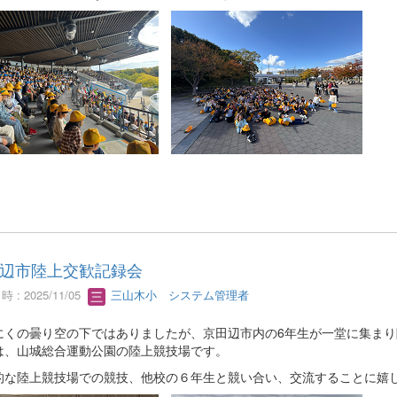
辺市陸上交歓記録会
 : 2025/11/05
三山木小 システム管理者
にくの曇り空の下ではありましたが、京田辺市内の6年生が一堂に集ま
は、山城総合運動公園の陸上競技場です。
的な陸上競技場での競技、他校の６年生と競い合い、交流することに嬉