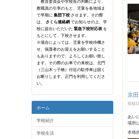
教育委員会や学校長の判断により、
教職員の引率のもと、児童を各地域ま
で早期に
集団下校
させます。その際
は、
さくら連絡網
でお知らせの上、学
校に提出いただいた
緊急下校対応表
を
もとにして、下校させます。
※場合によっては、児童を学校待機さ
せ、保護者のお迎えをお願いすること
もありますので、よろしくお願い致し
ます。その際のお車での来校は、北門
（三山木っ子橋）付近の駐停車は固く
お断りします。正門を利用してくださ
い。
京田
投稿日時
ホーム
あい
学校紹介
場所
本格
学校生活