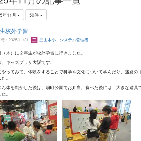
25年11月
50件
生校外学習
 : 2025/11/21
三山木小 システム管理者
日（木）に２年生が校外学習に行きました。
は、キッズプラザ大阪です。
にやってみて、体験をすることで科学や文化について学んだり、迷路の
した。
さん体を動かした後は、扇町公園でお弁当。食べた後には、大きな遊具
した。