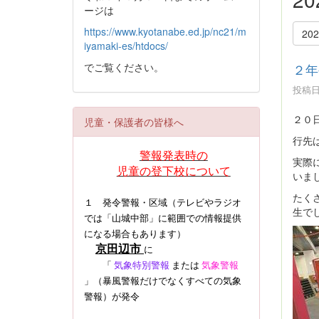
ージは
https://www.kyotanabe.ed.jp/nc21/m
20
iyamaki-es/htdocs/
でご覧ください。
２年
投稿日時
２０
児童・保護者の皆様へ
行先
警報発表時の
実際
児童の登下校について
いま
たく
１ 発令警報・区域（テレビやラジオ
生で
では「山城中部」に範囲での情報提供
になる場合もあります）
京田辺市
に
「
気象特別警報
または
気象警報
」（暴風警報だけでなくすべての気象
警報）
が発令