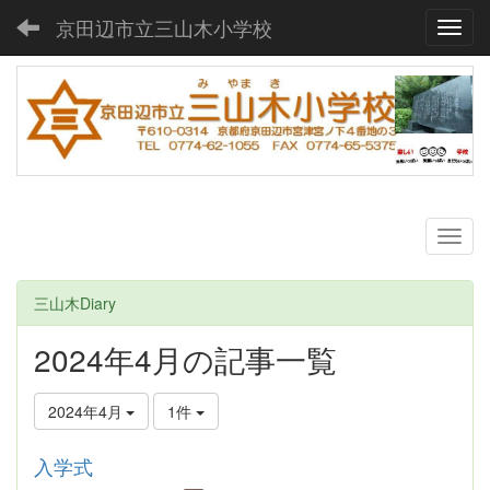
京田辺市立三山木小学校
Toggl
三山木Diary
2024年4月の記事一覧
2024年4月
1件
入学式