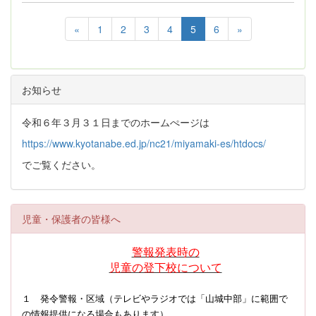
«
1
2
3
4
5
6
»
お知らせ
令和６年３月３１日までのホームぺージは
https://www.kyotanabe.ed.jp/nc21/miyamaki-es/htdocs/
でご覧ください。
児童・保護者の皆様へ
警報発表時の
児童の登下校について
１ 発令警報・区域（テレビやラジオでは「山城中部」に範囲で
の情報提供になる場合もあります）