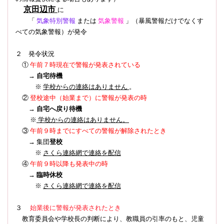
京田辺市
に
「
気象特別警報
または
気象警報
」（暴風警報だけでなくす
べての気象警報）
が発令
２ 発令状況
①
午前７時現在で警報が発表されている
→
自宅待機
※
学校からの連絡はありません
。
登校途中（始業まで）に警報が発表の時
②
→
自宅へ戻り待機
※
学校からの連絡はありません。
③
午前９時までにすべての警報が解除されたとき
→ 集団
登校
※
さくら連絡網で連絡を配信
④
午前９時以降も発表中の時
→
臨時休校
※
さくら連絡網で連絡を配信
３
始業後に警報が発表されたとき
教育委員会や学校長の判断により、教職員の引率のもと、児童