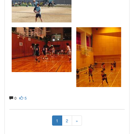
0
5
1
2
»