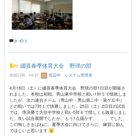
0
5
綴喜春季体育大会 野球の部
投稿日時 : 04/27
田辺中 システム管理者
4月18日（土）に綴喜春季体育大会 野球の部1日目が開催さ
れました。本校は初戦、男山東中学校と戦い1対５で惜敗しま
したが、次の連合チーム（男山中・男山第二中・泉ケ丘中）
との戦いでは7対１で快勝しました。25日（土）2日目の試合
では、準決勝で大住中学校と戦い5対６で惜しくも敗退しまし
た。良い試合展開でしたが、もう1点届かず、、、、でした。
この悔しさをばねに、夏季大会に向けてさらに、練習に励ん
でほしいと思います