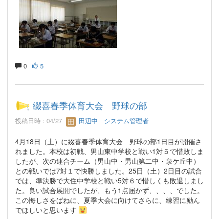
0
5
綴喜春季体育大会 野球の部
投稿日時 : 04/27
田辺中 システム管理者
4月18日（土）に綴喜春季体育大会 野球の部1日目が開催さ
れました。本校は初戦、男山東中学校と戦い1対５で惜敗しま
したが、次の連合チーム（男山中・男山第二中・泉ケ丘中）
との戦いでは7対１で快勝しました。25日（土）2日目の試合
では、準決勝で大住中学校と戦い5対６で惜しくも敗退しまし
た。良い試合展開でしたが、もう1点届かず、、、、でした。
この悔しさをばねに、夏季大会に向けてさらに、練習に励ん
でほしいと思います