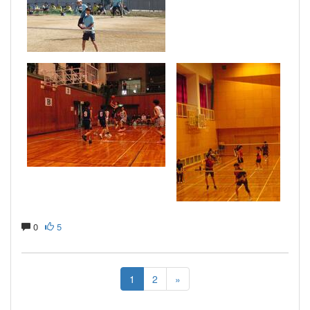
0
5
1
2
»