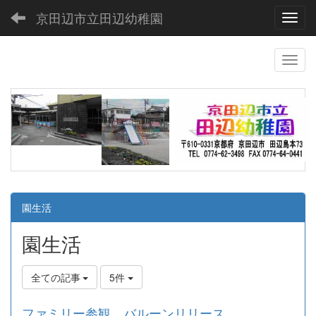
京田辺市立田辺幼稚園
Toggl
園生活
園生活
全ての記事
5件
ファミリー参観 バルーンリリース