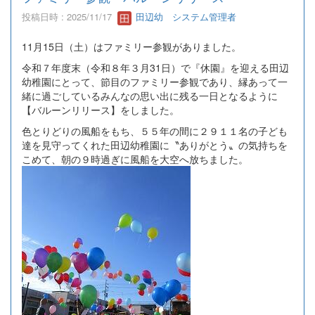
投稿日時 : 2025/11/17
田辺幼 システム管理者
11月15日（土）はファミリー参観がありました。
令和７年度末（令和８年３月31日）で『休園』を迎える田辺
幼稚園にとって、節目のファミリー参観であり、縁あって一
緒に過ごしているみんなの思い出に残る一日となるように
【バルーンリリース】をしました。
色とりどりの風船をもち、５５年の間に２９１１名の子ども
達を見守ってくれた田辺幼稚園に〝ありがとう〟の気持ちを
こめて、朝の９時過ぎに風船を大空へ放ちました。