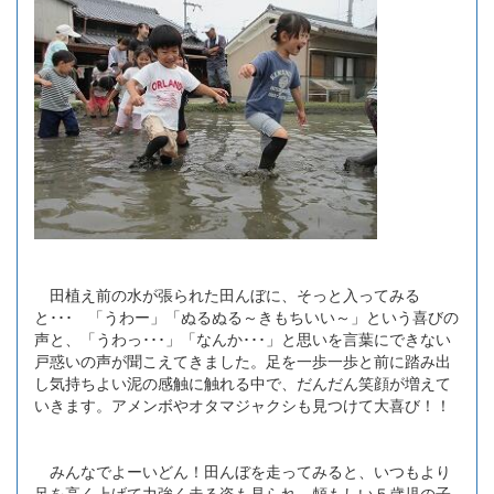
田植え前の水が張られた田んぼに、そっと入ってみる
と･･･ 「うわー」「ぬるぬる～きもちいい～」という喜びの
声と、「うわっ･･･」「なんか･･･」と思いを言葉にできない
戸惑いの声が聞こえてきました。足を一歩一歩と前に踏み出
し気持ちよい泥の感触に触れる中で、だんだん笑顔が増えて
いきます。アメンボやオタマジャクシも見つけて大喜び！！
みんなでよーいどん！田んぼを走ってみると、いつもより
足を高く上げて力強く走る姿も見られ、頼もしい５歳児の子