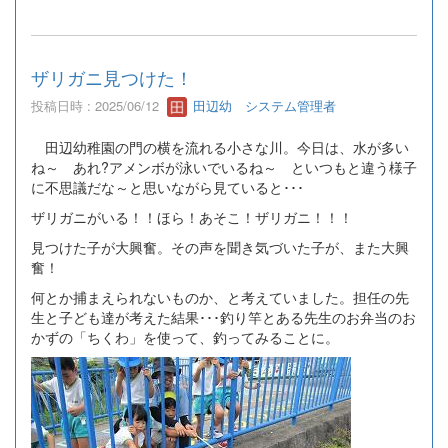
ザリガニ見つけた！
投稿日時 : 2025/06/12
田辺幼 システム管理者
田辺幼稚園の門の横を流れる小さな川。今日は、水が多い
ね～ あれ?アメンボが泳いでいるね～ といつもと違う様子
に不思議だな～と思いながら見ていると･･･
ザリガニがいる！！ほら！あそこ！ザリガニ！！！
見つけた子が大興奮。その声を聞き気づいた子が、また大興
奮！
何とか捕まえられないものか、と考えていました。担任の先
生と子ども達が考えた結果･･･釣り竿とある先生のお弁当のお
かずの「ちくわ」を使って、釣ってみることに。