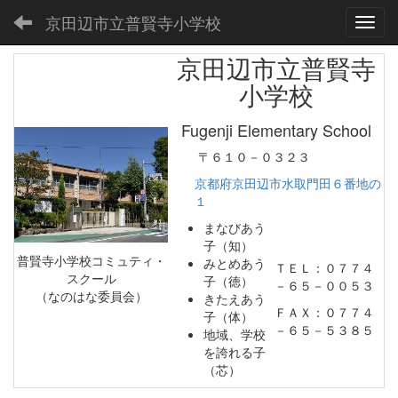
京田辺市立普賢寺小学校
Toggl
京田辺市立普賢寺
小学校
Fugenji Elementary School
〒６１０－０３２３
京都府京田辺市水取門田６番地の
１
まなびあう
子（知）
普賢寺小学校コミュティ・
みとめあう
ＴＥＬ：０７７４
スクール
子（徳）
－６５－００５３
（なのはな委員会）
きたえあう
ＦＡＸ：０７７４
子（体）
－６５－５３８５
地域、学校
を誇れる子
（芯）