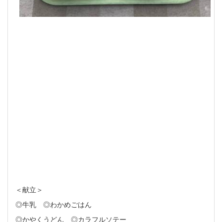
＜献立＞
◎牛乳 ◎わかめごはん
◎かやくうどん ◎カラフルソテー