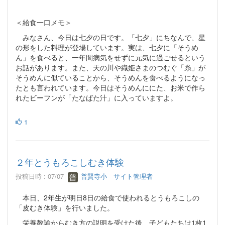
＜給食一口メモ＞
みなさん、今日は七夕の日です。「七夕」にちなんで、星
の形をした料理が登場しています。実は、七夕に「そうめ
ん」を食べると、一年間病気をせずに元気に過ごせるという
お話があります。また、天の川や織姫さまのつむぐ「糸」が
そうめんに似ていることから、そうめんを食べるようになっ
たとも言われています。今日はそうめんににた、お米で作ら
れたビーフンが「たなばた汁」に入っていますよ。
1
２年とうもろこしむき体験
投稿日時 : 07/07
普賢寺小 サイト管理者
本日、2年生が明日8日の給食で使われるとうもろこしの
「皮むき体験」を行いました。
栄養教諭からむき方の説明を受けた後、子どもたちは1枚1