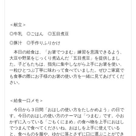
＜献立＞
◎牛乳 ◎ごはん ◎五目煮豆
◎豚汁 ◎手作りふりかけ
本日の給食は、「お箸でつまむ」練習を意識できるよう、
大豆や野菜をじっくり煮込んだ「五目煮豆」を提供しまし
た。子どもたちは、指先に集中しながら上手にお箸を使い、
一粒ひとつぶ丁寧に味わって食べていました。ぜひご家庭で
も食事の際にお子様のお箸の使い方を一緒に見てあげてくだ
さい。
＜給食一口メモ＞
今日から３日間「おはしの使い方をたしかめよう」の日で
す。今日のおはしの使い方のテーマは「つまむ」です。小お
かずに入っている「ごもくにまめ」の食べ物を上手におはし
でつまんで食べてくださいね。おはしを上手に使えている
と、食べものを服や、ゆかに落とさずに口に運ぶことができ