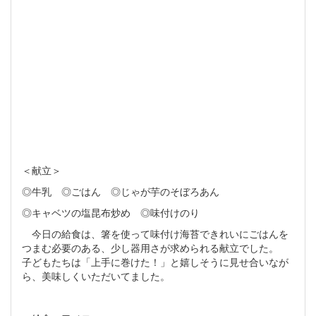
＜献立＞
◎牛乳 ◎ごはん ◎じゃが芋のそぼろあん
◎キャベツの塩昆布炒め ◎味付けのり
今日の給食は、箸を使って味付け海苔できれいにごはんを
つまむ必要のある、少し器用さが求められる献立でした。
子どもたちは「上手に巻けた！」と嬉しそうに見せ合いなが
ら、美味しくいただいてました。