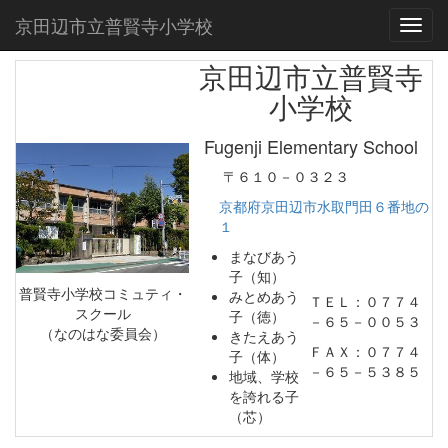
京田辺市立普賢寺小学校
Toggl
京田辺市立普賢寺
小学校
Fugenji Elementary School
〒６１０－０３２３
京都府京田辺市水取門田６番地の
１
まなびあう
子（知）
普賢寺小学校コミュティ・
みとめあう
ＴＥＬ：０７７４
スクール
子（徳）
－６５－００５３
（なのはな委員会）
きたえあう
ＦＡＸ：０７７４
子（体）
－６５－５３８５
地域、学校
を誇れる子
（芯）