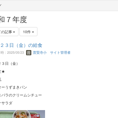
グ
和７年度
ての記事
10件
２３日（金）の給食
 : 2025/05/23
普賢寺小 サイト管理者
２３日（金）
立★
乳
ターうずまきパン
スパラのクリームシチュー
ナサラダ