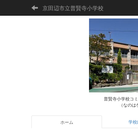
京田辺市立普賢寺小学校
普賢寺小学校コ
（なのは
学校
ホーム