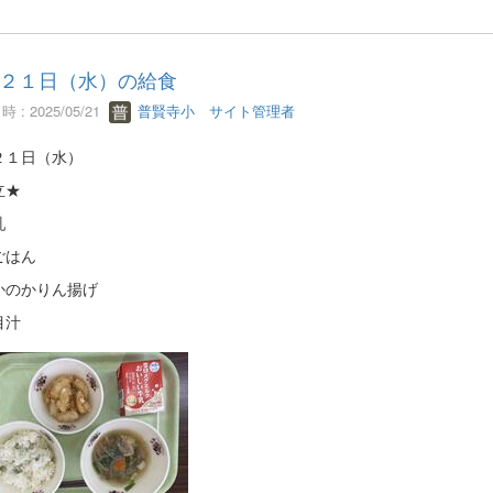
２１日（水）の給食
 : 2025/05/21
普賢寺小 サイト管理者
２１日（水）
立★
乳
ごはん
かのかりん揚げ
目汁