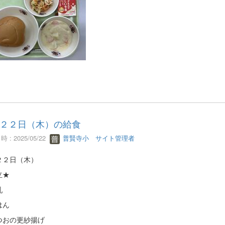
２２日（木）の給食
 : 2025/05/22
普賢寺小 サイト管理者
２２日（木）
立★
乳
はん
つおの更紗揚げ