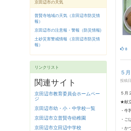
京田辺市の天気
普賢寺地域の天気（京田辺市防災情
報）
京田辺市の注意報・警報（防災情報)
土砂災害警戒情報（京田辺市防災情
報）
8
リンクリスト
５月
関連サイト
投稿日時
５月
京田辺市教育委員会ホームペー
ジ
★献
京田辺市幼・小・中学校一覧
・牛
京田辺市立普賢寺幼稚園
・ご
京田辺市立田辺中学校
・か