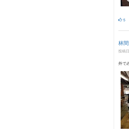
5
林間
投稿日時
外で