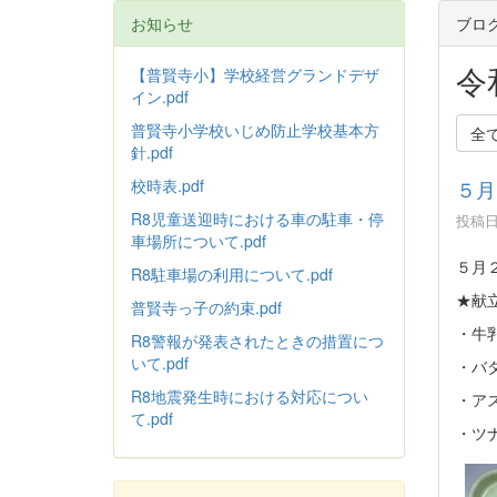
お知らせ
ブロ
令
【普賢寺小】学校経営グランドデザ
イン.pdf
普賢寺小学校いじめ防止学校基本方
全
針
.pdf
校時表.pdf
５月
R8児童送迎時における車の駐車・停
投稿日時
車場所について.pdf
５月
R8駐車場の利用について.pdf
★献
普賢寺っ子の約束.pdf
・牛
R8警報が発表されたときの措置につ
いて.pdf
・バ
R8地震発生時における対応につい
・ア
て.pdf
・ツ