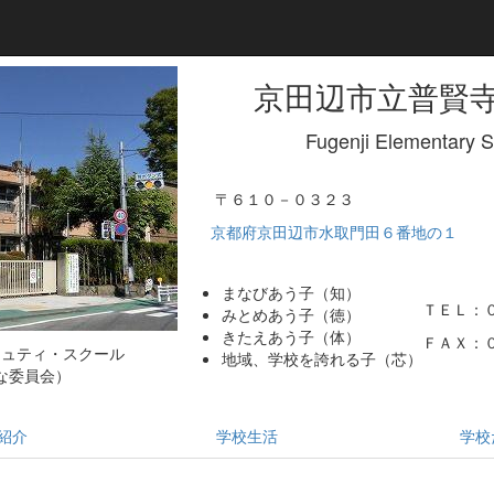
京田辺市立普賢
Fugenji Elementary 
〒６１０－０３２３
京都府京田辺市水取門田６番地の１
まなびあう子（知）
ＴＥＬ：
みとめあう子（徳）
きたえあう子（体）
ＦＡＸ：
ミュティ・スクール
地域、学校を誇れる子（芯）
な委員会）
紹介
学校生活
学校