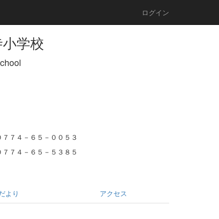
ログイン
寺小学校
School
０７７４－６５－００５３
０７７４－６５－５３８５
だより
アクセス