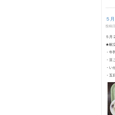
５月
投稿日時
５月
★献
・牛
・豆
・い
・五