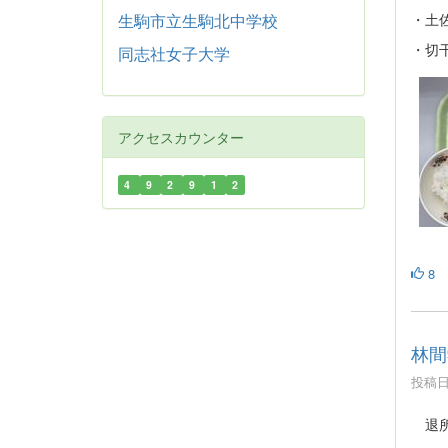
生駒市立生駒北中学校
・土
・切
同志社女子大学
アクセスカウンター
4
9
2
9
1
2
8
林間
投稿日時
退所