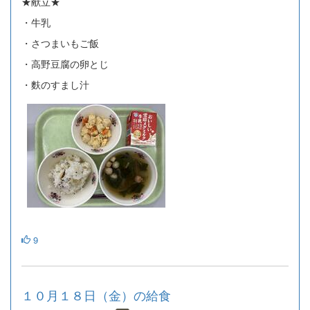
★献立★
・牛乳
・さつまいもご飯
・高野豆腐の卵とじ
・麩のすまし汁
9
１０月１８日（金）の給食