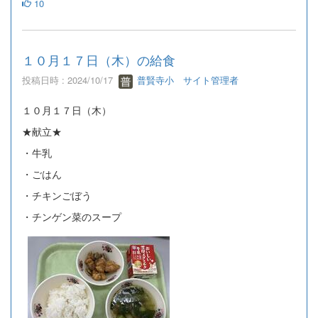
10
１０月１７日（木）の給食
投稿日時 : 2024/10/17
普賢寺小 サイト管理者
１０月１７日（木）
★献立★
・牛乳
・ごはん
・チキンごぼう
・チンゲン菜のスープ