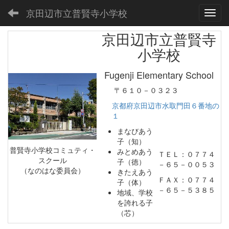
京田辺市立普賢寺小学校
Toggl
京田辺市立普賢寺
小学校
Fugenji Elementary School
〒６１０－０３２３
京都府京田辺市水取門田６番地の
１
まなびあう
子（知）
普賢寺小学校コミュティ・
みとめあう
ＴＥＬ：０７７４
スクール
子（徳）
－６５－００５３
（なのはな委員会）
きたえあう
ＦＡＸ：０７７４
子（体）
－６５－５３８５
地域、学校
を誇れる子
（芯）