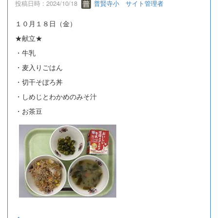
投稿日時 : 2024/10/18
普賢寺小 サイト管理者
１０月１８日（金）
★献立★
・牛乳
・麦入りごはん
・切干そぼろ丼
・しめじとわかめのみそ汁
・お茶豆