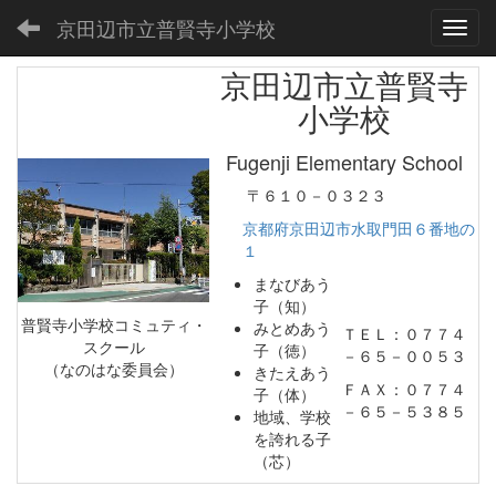
京田辺市立普賢寺小学校
Toggl
京田辺市立普賢寺
小学校
Fugenji Elementary School
〒６１０－０３２３
京都府京田辺市水取門田６番地の
１
まなびあう
子（知）
普賢寺小学校コミュティ・
みとめあう
ＴＥＬ：０７７４
スクール
子（徳）
－６５－００５３
（なのはな委員会）
きたえあう
ＦＡＸ：０７７４
子（体）
－６５－５３８５
地域、学校
を誇れる子
（芯）