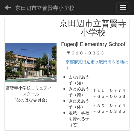
京田辺市立普賢寺小学校
Toggl
京田辺市立普賢寺
小学校
Fugenji Elementary School
〒６１０－０３２３
京都府京田辺市水取門田６番地の
１
まなびあう
子（知）
普賢寺小学校コミュティ・
みとめあう
ＴＥＬ：０７７４
スクール
子（徳）
－６５－００５３
（なのはな委員会）
きたえあう
ＦＡＸ：０７７４
子（体）
－６５－５３８５
地域、学校
を誇れる子
（芯）