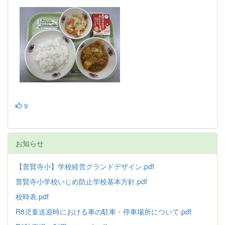
9
お知らせ
【普賢寺小】学校経営グランドデザイン.pdf
普賢寺小学校いじめ防止学校基本方針
.pdf
校時表.pdf
R8児童送迎時における車の駐車・停車場所について.pdf