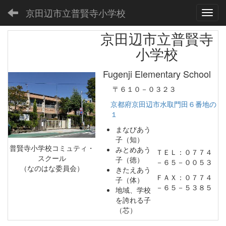
京田辺市立普賢寺小学校
Toggl
京田辺市立普賢寺
小学校
Fugenji Elementary School
〒６１０－０３２３
京都府京田辺市水取門田６番地の
１
まなびあう
子（知）
普賢寺小学校コミュティ・
みとめあう
ＴＥＬ：０７７４
スクール
子（徳）
－６５－００５３
（なのはな委員会）
きたえあう
ＦＡＸ：０７７４
子（体）
－６５－５３８５
地域、学校
を誇れる子
（芯）