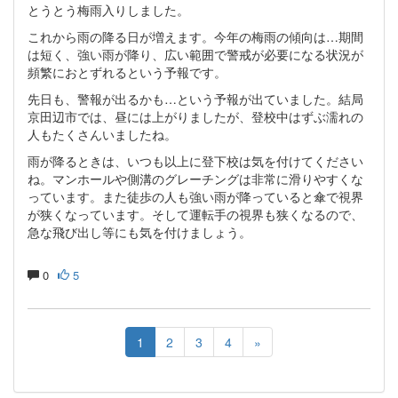
とうとう梅雨入りしました。
これから雨の降る日が増えます。今年の梅雨の傾向は…期間
は短く、強い雨が降り、広い範囲で警戒が必要になる状況が
頻繁におとずれるという予報です。
先日も、警報が出るかも…という予報が出ていました。結局
京田辺市では、昼には上がりましたが、登校中はずぶ濡れの
人もたくさんいましたね。
雨が降るときは、いつも以上に登下校は気を付けてください
ね。マンホールや側溝のグレーチングは非常に滑りやすくな
っています。また徒歩の人も強い雨が降っていると傘で視界
が狭くなっています。そして運転手の視界も狭くなるので、
急な飛び出し等にも気を付けましょう。
0
5
1
2
3
4
»