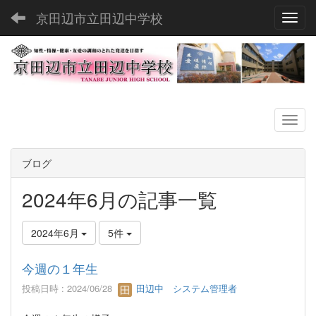
京田辺市立田辺中学校
Toggl
ブログ
2024年6月の記事一覧
2024年6月
5件
今週の１年生
投稿日時 : 2024/06/28
田辺中 システム管理者