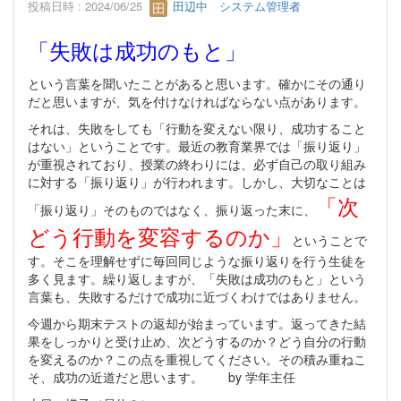
投稿日時 : 2024/06/25
田辺中 システム管理者
「失敗は成功のもと」
という言葉を聞いたことがあると思います。確かにその通り
だと思いますが、気を付けなければならない点があります。
それは、失敗をしても「行動を変えない限り、成功すること
はない」ということです。最近の教育業界では「振り返り」
が重視されており、授業の終わりには、必ず自己の取り組み
に対する「振り返り」が行われます。しかし、大切なことは
「次
「振り返り」そのものではなく、振り返った末に、
どう行動を変容するのか」
ということで
す。そこを理解せずに毎回同じような振り返りを行う生徒を
多く見ます。繰り返しますが、「失敗は成功のもと」という
言葉も、失敗するだけで成功に近づくわけではありません。
今週から期末テストの返却が始まっています。返ってきた結
果をしっかりと受け止め、次どうするのか？どう自分の行動
を変えるのか？この点を重視してください。その積み重ねこ
そ、成功の近道だと思います。 by 学年主任