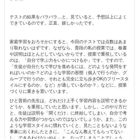
テストの結果をパラパラ…と、見ていると、予想以上によく
できているのです。正直、嬉しかったです。
家庭学習をおろそかにすると、今回のテストでは点数はあま
り取れないはずです。なぜなら、普段の私の授業では、板書
や説明はほとんどしていないからです。授業で重視している
のは、「自分で学ぶ力をいかにつけるか」です。ですので、
「生徒が自分たちで学びを進めるには、どのような発問をす
ればいいのか？どのような学習の形態（個人で行うのか、グ
ループで行うのか、それとも完全に立ち歩きOKのフリースタ
イルにするのか、など）が適しているのか？」などに、授業
づくりに重きを置いています。
ひと昔前の先生は、どれだけ上手く学習内容を説明できるか
どうか、を重視していたと思います。しかし、このやり方だ
と、生徒は説明を「聞くだけ」に終始してしまい、自分で考
える力や習慣がつかないのではないでしょうか。また、この
ような学習スタイルに慣れていくと、見たこともないような
事象に出くわしたときに、「こんなん教えてもらってない
し、できるわけないやん」と、なってしまうことでしょう。