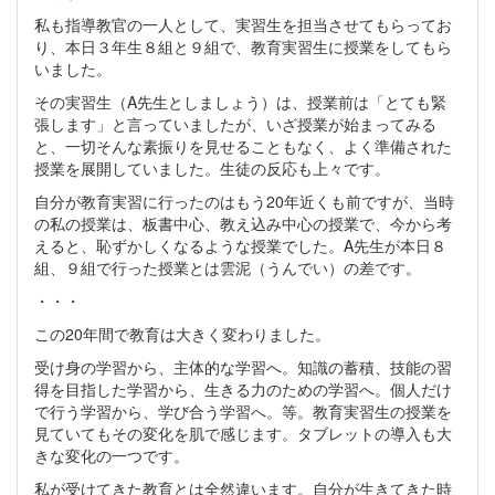
私も指導教官の一人として、実習生を担当させてもらってお
り、本日３年生８組と９組で、教育実習生に授業をしてもら
いました。
その実習生（A先生としましょう）は、授業前は「とても緊
張します」と言っていましたが、いざ授業が始まってみる
と、一切そんな素振りを見せることもなく、よく準備された
授業を展開していました。生徒の反応も上々です。
自分が教育実習に行ったのはもう20年近くも前ですが、当時
の私の授業は、板書中心、教え込み中心の授業で、今から考
えると、恥ずかしくなるような授業でした。A先生が本日８
組、９組で行った授業とは雲泥（うんでい）の差です。
・・・
この20年間で教育は大きく変わりました。
受け身の学習から、主体的な学習へ。知識の蓄積、技能の習
得を目指した学習から、生きる力のための学習へ。個人だけ
で行う学習から、学び合う学習へ。等。教育実習生の授業を
見ていてもその変化を肌で感じます。タブレットの導入も大
きな変化の一つです。
私が受けてきた教育とは全然違います。自分が生きてきた時