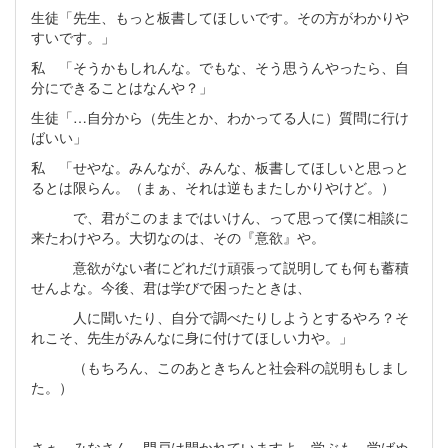
生徒「先生、もっと板書してほしいです。その方がわかりや
すいです。」
私 「そうかもしれんな。でもな、そう思うんやったら、自
分にできることはなんや？」
生徒「…自分から（先生とか、わかってる人に）質問に行け
ばいい」
私 「せやな。みんなが、みんな、板書してほしいと思っと
るとは限らん。（まぁ、それは逆もまたしかりやけど。）
で、君がこのままではいけん、って思って僕に相談に
来たわけやろ。大切なのは、その『意欲』や。
意欲がない者にどれだけ頑張って説明しても何も蓄積
せんよな。今後、君は学びで困ったときは、
人に聞いたり、自分で調べたりしようとするやろ？そ
れこそ、先生がみんなに身に付けてほしい力や。」
（もちろん、このあときちんと社会科の説明もしまし
た。）
さぁ、みなさん。門戸は開かれていますよ。学ぶも、学ばぬ