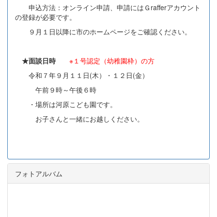
申込方法：オンライン申請、申請にはＧrafferアカウント
の登録が必要です。
９月１日以降に市のホームページをご確認ください。
★面談日時
※１号認定（幼稚園枠）の方
令和７年９月１１日(木）・１２日(金）
午前９時～午後６時
・場所は河原こども園です。
お子さんと一緒にお越しください。
フォトアルバム
p
n
r
e