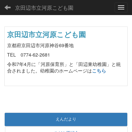
京田辺市立河原こども園
Toggl
京田辺市立河原こども園
京都府京田辺市河原神谷69番地
TEL 0774-62-2681
令和7年4月に「河原保育所」と「田辺東幼稚園」と統
合されました。幼稚園のホームページは
こちら
えんだより