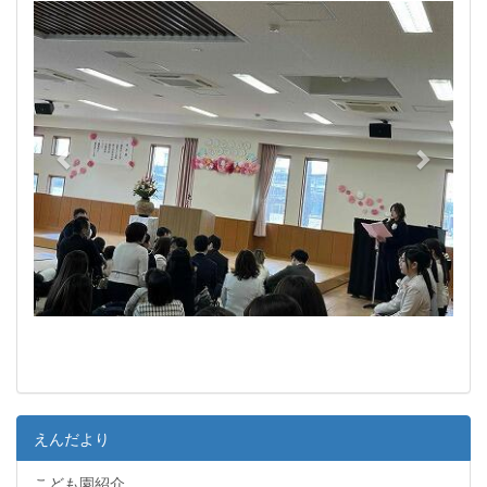
e
x
v
t
i
o
u
s
えんだより
こども園紹介