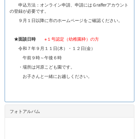
申込方法：オンライン申請、申請にはＧrafferアカウント
の登録が必要です。
９月１日以降に市のホームページをご確認ください。
★面談日時
※１号認定（幼稚園枠）の方
令和７年９月１１日(木）・１２日(金）
午前９時～午後６時
・場所は河原こども園です。
お子さんと一緒にお越しください。
フォトアルバム
p
n
r
e