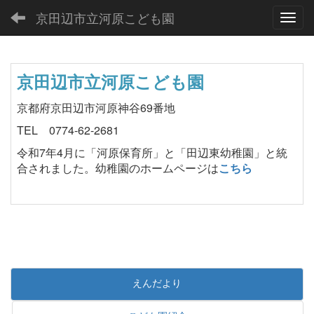
京田辺市立河原こども園
Toggl
京田辺市立河原こども園
京都府京田辺市河原神谷69番地
TEL 0774-62-2681
令和7年4月に「河原保育所」と「田辺東幼稚園」と統
合されました。幼稚園のホームページは
こちら
えんだより