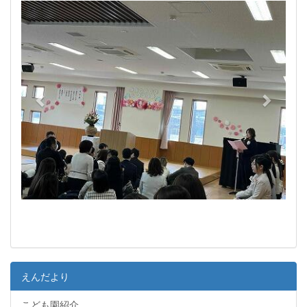
e
x
v
t
i
o
u
s
えんだより
こども園紹介