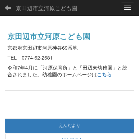
京田辺市立河原こども園
Toggl
京田辺市立河原こども園
京都府京田辺市河原神谷69番地
TEL 0774-62-2681
令和7年4月に「河原保育所」と「田辺東幼稚園」と統
合されました。幼稚園のホームページは
こちら
えんだより