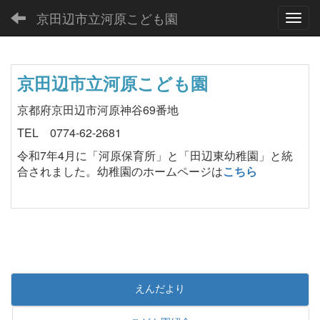
京田辺市立河原こども園
Toggl
京田辺市立河原こども園
京都府京田辺市河原神谷69番地
TEL 0774-62-2681
令和7年4月に「河原保育所」と「田辺東幼稚園」と統
合されました。幼稚園のホームページは
こちら
えんだより