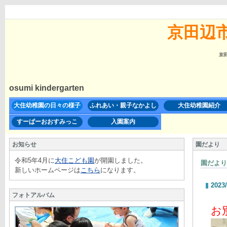
京田辺
京
osumi kindergarten
大住幼稚園の日々の様子
ふれあい・親子なかよし
大住幼稚園紹介
すーぱーおおすみっこ
入園案内
お知らせ
園だより
令和5年4月に
大住こども園
が開園しました。
園だより
新しいホームページは
こちら
になります。
2023/
フォトアルバム
お