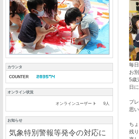
毎日
カウンタ
お別
COUNTER
5歳
日に
オンライン状況
プレ
オンラインユーザー
9人
思い
お知らせ
ちょ
気象特別警報等発令の対応に
残り