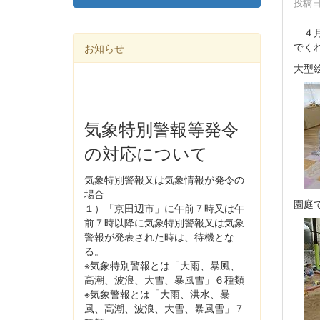
投稿日時
４月
でく
お知らせ
大型
気象特別警報等発令
の対応について
気象特別警報又は気象情報が発令の
場合
園庭
１）「京田辺市」に午前７時又は午
前７時以降に気象特別警報又は気象
警報が発表された時は、待機とな
る。
※気象特別警報とは「大雨、暴風、
高潮、波浪、大雪、暴風雪」６種類
※気象警報とは「大雨、洪水、暴
風、高潮、波浪、大雪、暴風雪」７