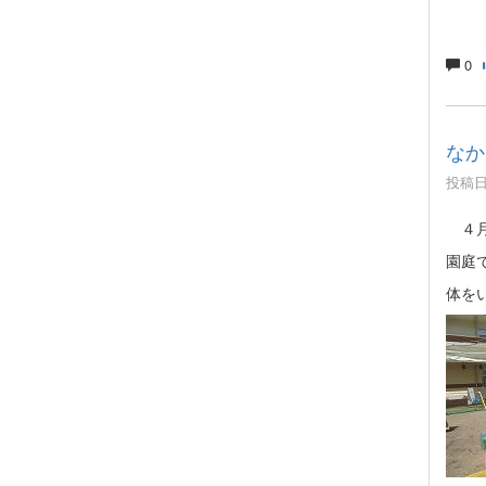
0
なか
投稿日時
４月
園庭
体を