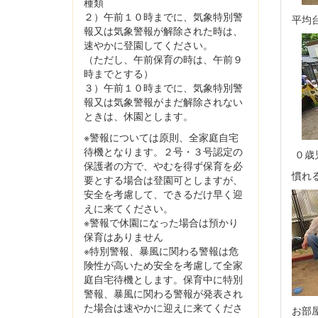
種類
２）午前１０時までに、気象特別警
平均
報又は気象警報が解除された時は、
速やかに登園してください。
（ただし、午前保育の時は、午前９
時までとする）
３）午前１０時までに、気象特別警
報又は気象警報がまだ解除されない
ときは、休園とします。
※警報については原則、全家庭自宅
待機となります。２号・３号認定の
０歳
保護者の方で、やむを得ず保育を必
慣れ
要とする場合は登園可としますが、
安全を考慮して、できるだけ早く迎
えに来てください。
※警報で休園になった場合は預かり
保育はありません
※特別警報、暴風に関わる警報は危
険性が高いため安全を考慮して全家
庭自宅待機とします。保育中に特別
警報、暴風に関わる警報が発表され
た場合は速やかに迎えに来てくださ
お部