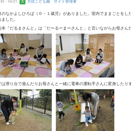
 : 04/21
大住こども園 サイト管理者
のなかよしひろば（０・１歳児）がありました。室内でままごとをした
れました。
絵本『だるまさんと』は「だーるーまーさんと」と言いながらお母さん
では滑り台で遊んだりお母さんと一緒に電車の運転手さんに変身したり