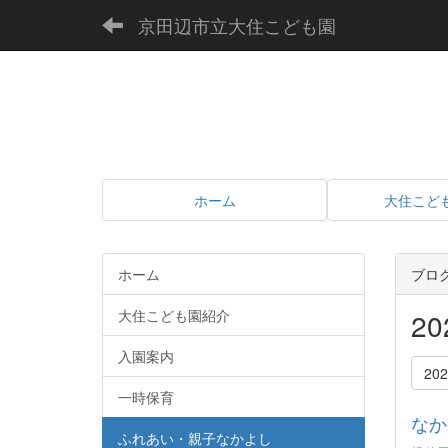
京田辺市立大住こども園
ホーム
大住こど
ホーム
ブロ
大住こども園紹介
2
入園案内
20
一時保育
なか
ふれあい・親子なかよし