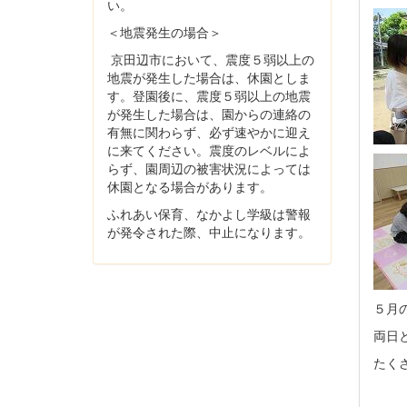
い。
＜地震発生の場合＞
京田辺市において、震度５弱以上の
地震が発生した場合は、休園としま
す。登園後に、震度５弱以上の地震
が発生した場合は、園からの連絡の
有無に関わらず、必ず速やかに迎え
に来てください。震度のレベルによ
らず、園周辺の被害状況によっては
休園となる場合があります。
ふれあい保育、なかよし学級は警報
が発令された際、中止になります。
５月
両日
たく