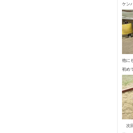
ケン
他に
初め
次回