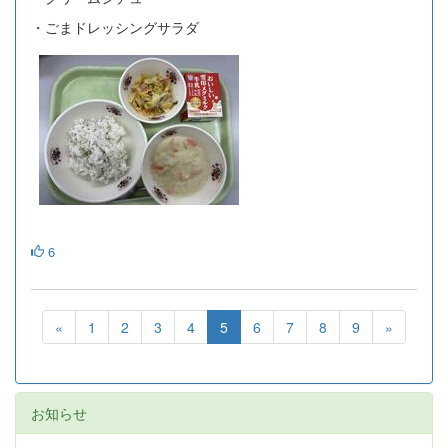
・ごまドレッシングサラダ
6
«
1
2
3
4
5
6
7
8
9
»
お知らせ