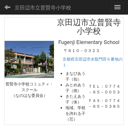
京田辺市立普賢寺小学校
Toggl
京田辺市立普賢寺
小学校
Fugenji Elementary School
〒６１０－０３２３
京都府京田辺市水取門田６番地の
１
まなびあう
子（知）
普賢寺小学校コミュティ・
みとめあう
ＴＥＬ：０７７４
スクール
子（徳）
－６５－００５３
（なのはな委員会）
きたえあう
ＦＡＸ：０７７４
子（体）
－６５－５３８５
地域、学校
を誇れる子
（芯）