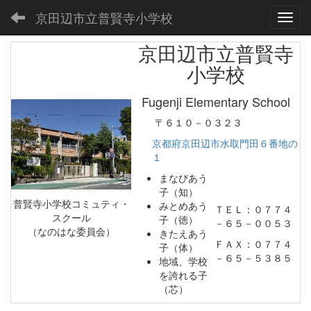
京田辺市立普賢寺小学校
Toggl
京田辺市立普賢寺
小学校
Fugenji Elementary School
〒６１０－０３２３
京都府京田辺市水取門田６番地の
１
まなびあう
子（知）
普賢寺小学校コミュティ・
みとめあう
ＴＥＬ：０７７４
スクール
子（徳）
－６５－００５３
（なのはな委員会）
きたえあう
ＦＡＸ：０７７４
子（体）
－６５－５３８５
地域、学校
を誇れる子
（芯）