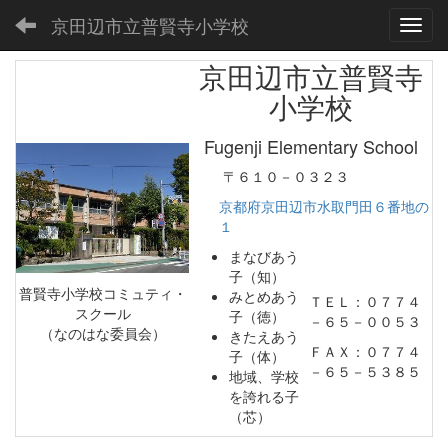
京田辺市立普賢寺小学校
Toggl
京田辺市立普賢寺
小学校
Fugenji Elementary School
〒６１０－０３２３
京都府京田辺市水取門田６番地の
１
まなびあう
子（知）
普賢寺小学校コミュティ・
みとめあう
ＴＥＬ：０７７４
スクール
子（徳）
－６５－００５３
（なのはな委員会）
きたえあう
ＦＡＸ：０７７４
子（体）
－６５－５３８５
地域、学校
を誇れる子
（芯）