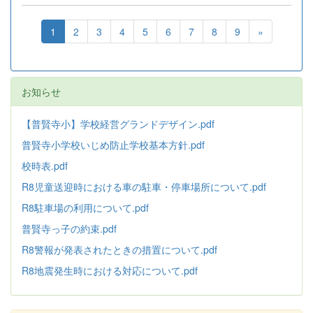
1
2
3
4
5
6
7
8
9
»
お知らせ
【普賢寺小】学校経営グランドデザイン.pdf
普賢寺小学校いじめ防止学校基本方針
.pdf
校時表.pdf
R8児童送迎時における車の駐車・停車場所について.pdf
R8駐車場の利用について.pdf
普賢寺っ子の約束.pdf
R8警報が発表されたときの措置について.pdf
R8地震発生時における対応について.pdf