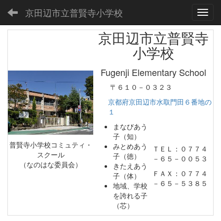
京田辺市立普賢寺小学校
Toggl
京田辺市立普賢寺
小学校
Fugenji Elementary School
〒６１０－０３２３
京都府京田辺市水取門田６番地の
１
まなびあう
子（知）
普賢寺小学校コミュティ・
みとめあう
ＴＥＬ：０７７４
スクール
子（徳）
－６５－００５３
（なのはな委員会）
きたえあう
ＦＡＸ：０７７４
子（体）
－６５－５３８５
地域、学校
を誇れる子
（芯）