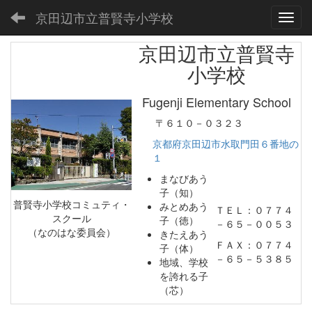
京田辺市立普賢寺小学校
Toggl
京田辺市立普賢寺
小学校
Fugenji Elementary School
〒６１０－０３２３
京都府京田辺市水取門田６番地の
１
まなびあう
子（知）
普賢寺小学校コミュティ・
みとめあう
ＴＥＬ：０７７４
スクール
子（徳）
－６５－００５３
（なのはな委員会）
きたえあう
ＦＡＸ：０７７４
子（体）
－６５－５３８５
地域、学校
を誇れる子
（芯）