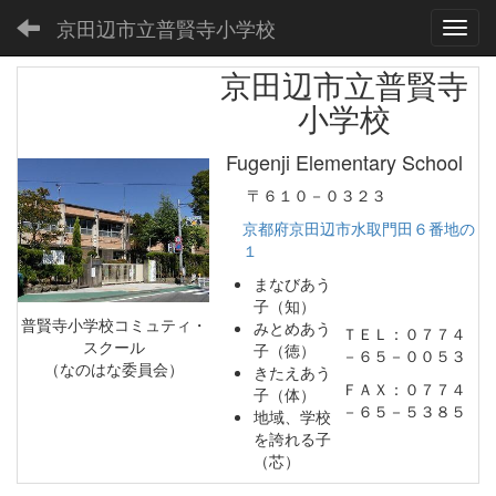
京田辺市立普賢寺小学校
Toggl
京田辺市立普賢寺
小学校
Fugenji Elementary School
〒６１０－０３２３
京都府京田辺市水取門田６番地の
１
まなびあう
子（知）
普賢寺小学校コミュティ・
みとめあう
ＴＥＬ：０７７４
スクール
子（徳）
－６５－００５３
（なのはな委員会）
きたえあう
ＦＡＸ：０７７４
子（体）
－６５－５３８５
地域、学校
を誇れる子
（芯）