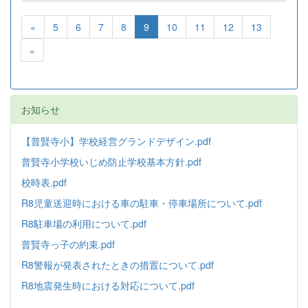
«
5
6
7
8
9
10
11
12
13
»
お知らせ
【普賢寺小】学校経営グランドデザイン.pdf
普賢寺小学校いじめ防止学校基本方針
.pdf
校時表.pdf
R8児童送迎時における車の駐車・停車場所について.pdf
R8駐車場の利用について.pdf
普賢寺っ子の約束.pdf
R8警報が発表されたときの措置について.pdf
R8地震発生時における対応について.pdf