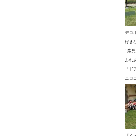
デコ
好き
1歳
ふれ
「ド
ニコ
『く