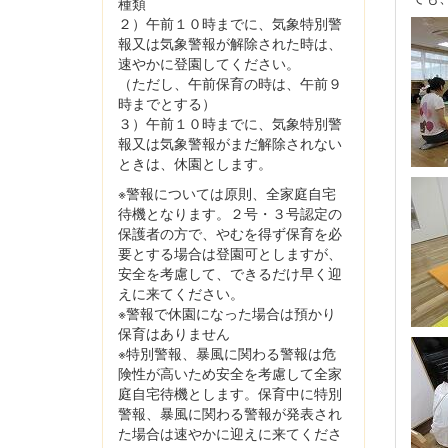
種類
２）午前１０時までに、気象特別警
報又は気象警報が解除された時は、
速やかに登園してください。
（ただし、午前保育の時は、午前９
時までとする）
３）午前１０時までに、気象特別警
報又は気象警報がまだ解除されない
ときは、休園とします。
※警報については原則、全家庭自宅
待機となります。２号・３号認定の
保護者の方で、やむを得ず保育を必
要とする場合は登園可としますが、
安全を考慮して、できるだけ早く迎
えに来てください。
※警報で休園になった場合は預かり
保育はありません
※特別警報、暴風に関わる警報は危
険性が高いため安全を考慮して全家
庭自宅待機とします。保育中に特別
警報、暴風に関わる警報が発表され
た場合は速やかに迎えに来てくださ