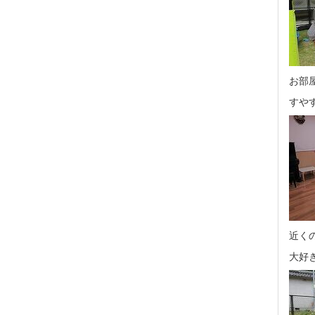
お部
すや
近く
大好