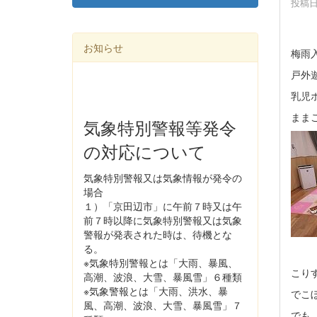
投稿日時
お知らせ
梅雨
戸外
乳児
まま
気象特別警報等発令
の対応について
気象特別警報又は気象情報が発令の
場合
１）「京田辺市」に午前７時又は午
前７時以降に気象特別警報又は気象
警報が発表された時は、待機とな
る。
※気象特別警報とは「大雨、暴風、
こり
高潮、波浪、大雪、暴風雪」６種類
※気象警報とは「大雨、洪水、暴
でこ
風、高潮、波浪、大雪、暴風雪」７
でも