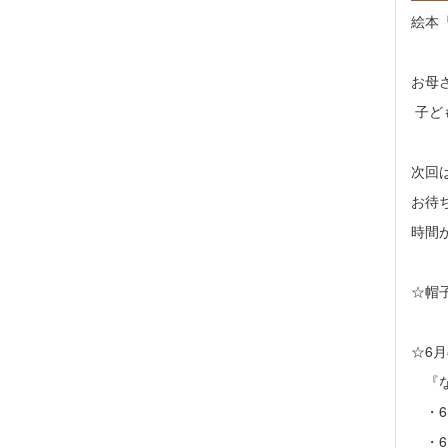
絵本
お母
子ど
次回は
お待
時間
☆帽
☆6
『な
・6月
・6月