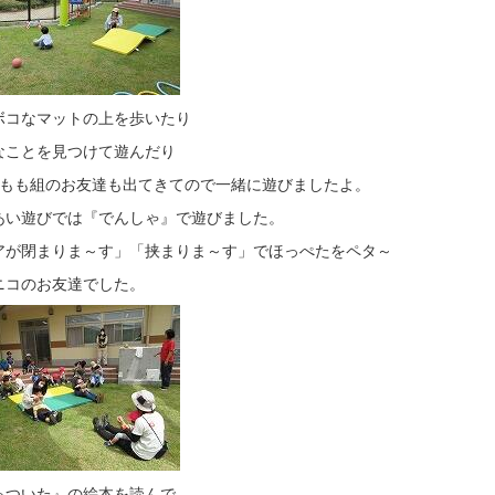
ボコなマットの上を歩いたり
なことを見つけて遊んだり
児もも組のお友達も出てきてので一緒に遊びましたよ。
あい遊びでは『でんしゃ』で遊びました。
アが閉まりま～す」「挟まりま～す」でほっぺたをペタ～
ニコのお友達でした。
っついた』の絵本を読んで