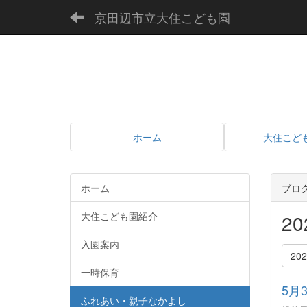
京田辺市立大住こども園
ホーム
大住こど
ホーム
ブロ
大住こども園紹介
2
入園案内
20
一時保育
5月
ふれあい・親子なかよし