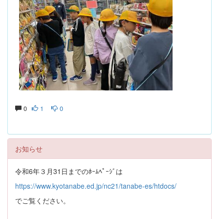
0
1
0
お知らせ
令和6年３月31日までのﾎｰﾑﾍﾟｰｼﾞは
https://www.kyotanabe.ed.jp/nc21/tanabe-es/htdocs/
でご覧ください。