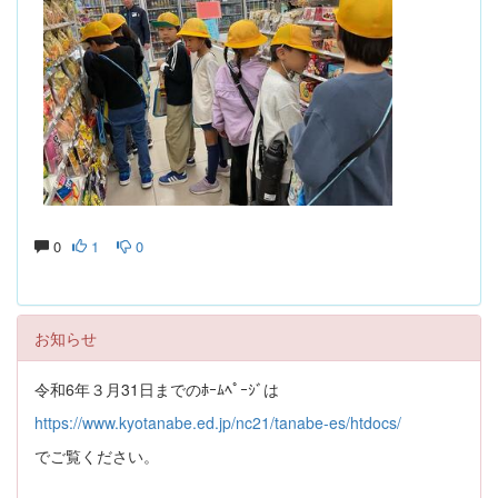
0
1
0
お知らせ
令和6年３月31日までのﾎｰﾑﾍﾟｰｼﾞは
https://www.kyotanabe.ed.jp/nc21/tanabe-es/htdocs/
でご覧ください。