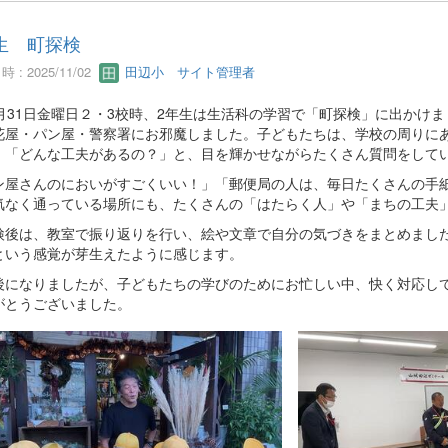
生 町探検
 : 2025/11/02
田辺小 サイト管理者
月31日金曜日２・3校時、2年生は生活科の学習で「町探検」に出かけ
花屋・パン屋・警察署にお邪魔しました。子どもたちは、学校の周りに
」「どんな工夫があるの？」と、目を輝かせながらたくさん質問をして
ン屋さんのにおいがすごくいい！」「郵便局の人は、毎日たくさんの手
気なく通っている場所にも、たくさんの「はたらく人」や「まちの工夫
後は、教室で振り返りを行い、絵や文章で自分の気づきをまとめました
という感覚が芽生えたように感じます。
になりましたが、子どもたちの学びのためにお忙しい中、快く対応して
がとうございました。