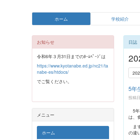
ホーム
学校紹介
お知らせ
日誌
2
令和6年３月31日までのﾎｰﾑﾍﾟｰｼﾞは
https://www.kyotanabe.ed.jp/nc21/ta
nabe-es/htdocs/
20
でご覧ください。
5年
投稿日時
5年
メニュー
は、
まず
の違
ホーム