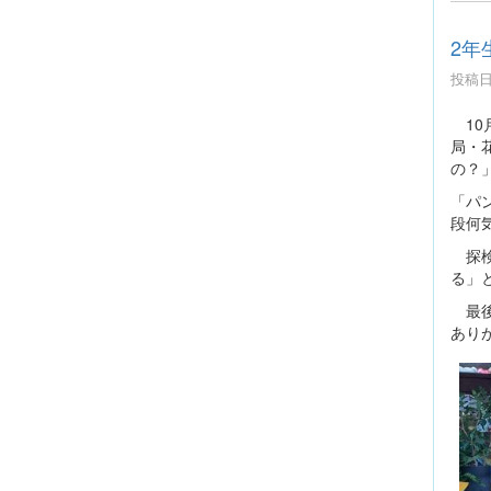
2年
投稿日時
10
局・
の？
「パ
段何
探検
る」
最後
あり