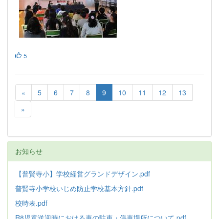
5
«
5
6
7
8
9
10
11
12
13
»
お知らせ
【普賢寺小】学校経営グランドデザイン.pdf
普賢寺小学校いじめ防止学校基本方針
.pdf
校時表.pdf
R8児童送迎時における車の駐車・停車場所について.pdf