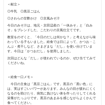
＜献立＞
◎牛乳 ◎黒豆ごはん
◎さわらの甘酢かけ ◎京風みそ汁
今日のみそ汁は、地元・京田辺産の「一休みそ」と「白み
そ」をブレンドした、こだわりの京風仕立てです。
教室をのぞくと、「今日のだしは何かな？」と考えながら味
わっている子もいました。給食では日によって、かつお・こ
んぶ・煮干しなど、さまざまな「だし」を使い分けていま
す。今日は「かつおだし」を使用しました。
次回はどんな「だし」が使われているのか、ぜひ当ててみて
くださいね。
＜給食一口メモ＞
今日の主食は「黒豆ごはん」です。黒豆の「黒い色」に
は、実はすごいパワーがあります。みんなの目が疲れにくく
なるのを助けたり、病気に負けない体を作ったりしてくれる
栄養がたっぷりです。黒豆のあまみを感じながらよくかんで
食べてください。