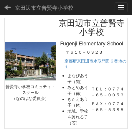
京田辺市立普賢寺小学校
Toggl
京田辺市立普賢寺
小学校
Fugenji Elementary School
〒６１０－０３２３
京都府京田辺市水取門田６番地の
１
まなびあう
子（知）
普賢寺小学校コミュティ・
みとめあう
ＴＥＬ：０７７４
スクール
子（徳）
－６５－００５３
（なのはな委員会）
きたえあう
ＦＡＸ：０７７４
子（体）
－６５－５３８５
地域、学校
を誇れる子
（芯）