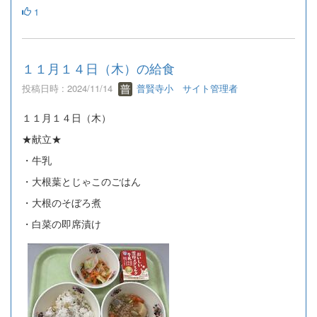
1
１１月１４日（木）の給食
投稿日時 : 2024/11/14
普賢寺小 サイト管理者
１１月１４日（木）
★献立★
・牛乳
・大根葉とじゃこのごはん
・大根のそぼろ煮
・白菜の即席漬け