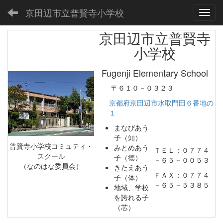
京田辺市立普賢寺小学校
Toggl
京田辺市立普賢寺
小学校
Fugenji Elementary School
〒６１０－０３２３
京都府京田辺市水取門田６番地の
１
まなびあう
子（知）
普賢寺小学校コミュティ・
みとめあう
ＴＥＬ：０７７４
スクール
子（徳）
－６５－００５３
（なのはな委員会）
きたえあう
ＦＡＸ：０７７４
子（体）
－６５－５３８５
地域、学校
を誇れる子
（芯）