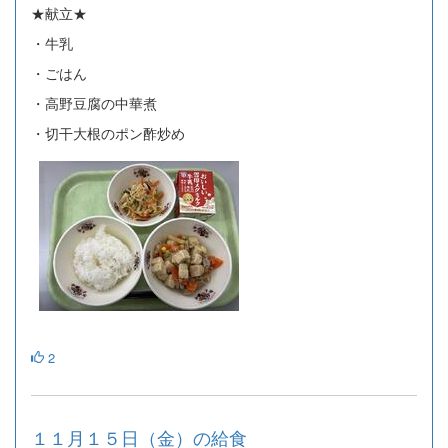
★献立★
・牛乳
・ごはん
・高野豆腐の中華煮
・切干大根のポン酢炒め
2
１１月１５日（金）の給食