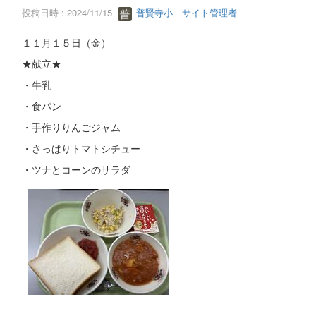
投稿日時 : 2024/11/15
普賢寺小 サイト管理者
１１月１５日（金）
★献立★
・牛乳
・食パン
・手作りりんごジャム
・さっぱりトマトシチュー
・ツナとコーンのサラダ