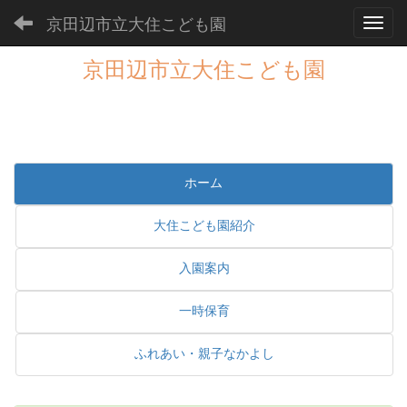
京田辺市立大住こども園
Toggl
京田辺市立大住こども園
ホーム
大住こども園紹介
入園案内
一時保育
ふれあい・親子なかよし