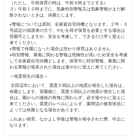
（ただし、午前保育の時は、午前９時までとする）
３）午前１０時までに、気象特別警報又は気象警報がまだ解
除されないときは、休園とします。
※警報については原則、全家庭自宅待機となります。２号・３
号認定の保護者の方で、やむを得ず保育を必要とする場合は
登園可としますが、安全を考慮して、できるだけ早く迎えに
来てください。
※警報で休園になった場合は預かり保育はありません
※特別警報、暴風に関わる警報は危険性が高いため安全を考慮
して全家庭自宅待機とします。保育中に特別警報、暴風に関
わる警報が発表された場合は速やかに迎えに来てください。
＜地震発生の場合＞
京田辺市において、震度５弱以上の地震が発生した場合は、
休園とします。登園後に、震度５弱以上の地震が発生した場
合は、園からの連絡の有無に関わらず、必ず速やかに迎えに
来てください。震度のレベルによらず、園周辺の被害状況に
よっては休園となる場合があります。
ふれあい保育、なかよし学級は警報が発令された際、中止に
なります。