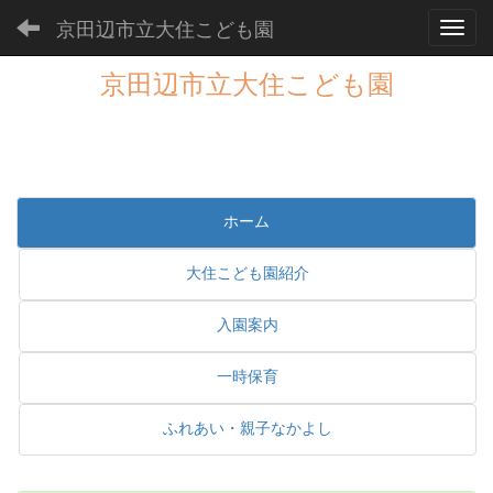
京田辺市立大住こども園
Toggl
京田辺市立大住こども園
ホーム
大住こども園紹介
入園案内
一時保育
ふれあい・親子なかよし