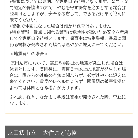
※警報については原則、全家庭自宅待機となります。２号・３
号認定の保護者の方で、やむを得ず保育を必要とする場合は
登園可としますが、安全を考慮して、できるだけ早く迎えに
来てください。
※警報で休園になった場合は預かり保育はありません
※特別警報、暴風に関わる警報は危険性が高いため安全を考慮
して全家庭自宅待機とします。保育中に特別警報、暴風に関
わる警報が発表された場合は速やかに迎えに来てください。
＜地震発生の場合＞
京田辺市において、震度５弱以上の地震が発生した場合は、
休園とします。登園後に、震度５弱以上の地震が発生した場
合は、園からの連絡の有無に関わらず、必ず速やかに迎えに
来てください。震度のレベルによらず、園周辺の被害状況に
よっては休園となる場合があります。
ふれあい保育、なかよし学級は警報が発令された際、中止に
なります。
京田辺市立 大住こども園