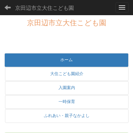
京田辺市立大住こども園
Toggl
京田辺市立大住こども園
ホーム
大住こども園紹介
入園案内
一時保育
ふれあい・親子なかよし